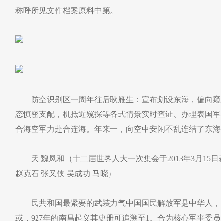
称呼所见文件档案原料中第。
防空识别区一周年往后耿雁生：宣布划设东海，偏向窥
态慎密支配，机抵近窥探等各式情景实时查证、办理表国军
合海空军力赴合连海。年来一，向空中安闲不乱连结了东海
天 魏凤和（十二届世界人大一次集会于2013年3月15日裁
赵克石 张又侠 吴成功 马晓）
民共和国最紧要的武装力气中国国民解放军是中华人，解
或，927年的南昌起义其史册可追溯至1。合为核心军事委