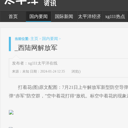
首页
国内要闻
国际新闻
太平洋经济
xg111热点
主页
国内要闻
当前位置:
>
>
_西陆网解放军
发布者：xg111太平洋在线
来源：未知
日期：2024-01-24 12:35
浏览(
)
打着花(图)原文配图：7月21日上午解放军新型防空导弹曝
弹“赤军”防空群，”空中着花打得“敌机。标空中着花的现