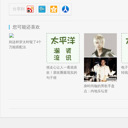
分享到
您可能还喜欢
则这样穿太时髦了4个
万能搭配法
很走心让人一看就喜
电子
欢！朋友圈最现实的
转线
句子很
身时尚咖的男歌手盘
点：内地乐坛变