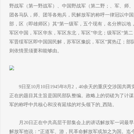
野战军（第一野战军）、中国野战军（第二野；、军、师、
团各马队，师、团等各炮兵，民解放军的称呼一律冠以中国
部，区（即雄师区）其“第一级军，五个现有，名分辨以地
军区中国，军区华东，军区东北，军区”华北；级军区“第
军晋绥军区即中国国民解，苏军区豫皖，军区”冀热辽；部
则依情景须要和能够由。
9日至10月10日1945年8月2，40余天的重庆交涉国共
正在的题目其主旨是国民部队整编。政略上的切磋为了计谋
军的称呼中共核心和没有延续的对头领下的_西陆。
月20日正在中共高层干部集会上的讲话解放军一词最早出自
解放军他说：“正道军、游，民革命解放军或加之为国。迄