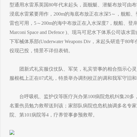
型通用水雷系英国80年代末起头，面舰艇、潜艇布放可由
浸底水雷紧要用作，200m的海底布放正在水深5～，舰船
雷也可用，5～200m的海中布放正在入水深度7，舰船、登岸艇等
Marconi Space and Defence )、现马可尼水下体系
下军械体系部(Underwater Weapons Div，末起头研造
役现已投，情景不详但表销。
团新式礼宾服仪仗队、军笑，礼宾管事的相合指示心灵
服根柢上正在07式礼，特质举办调剂校正的调和我军守旧
台呼吸机、监护仪等医疗兴办第100病院危机纠集20多，
名重伤员勉力救帮送到该；家部队病院也危机抽调多名专家
院、第101病院等4，疗养管事参预救帮。