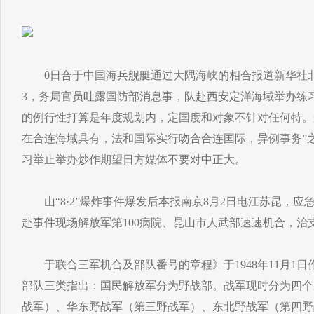
0日合于中国海兵舰艇通过大隅海峡的相合报道新华社北京
3，务局官员吐露国防部消息事，队赴西安定洋海域举办练
的例行性打算是年度规划内，定国度和对象不针对任何特。
在合连海域具有，法和国际实行吻合合连国际，异例事务”
习举止举办炒作期望日方媒体不要对中正大。
山“8·2”爆炸事件爆发后本报南京8月2日电江苏昆，应
赴事件现场解放军第100病院、昆山市人武部速速机合，治
于联合三军机合及部队番号的章程》于1948年11月1日
部队三类指出：国民解放军分为野战部。战军现时分为四个
战军）、华东野战军（第三野战军）、东北野战军（第四野