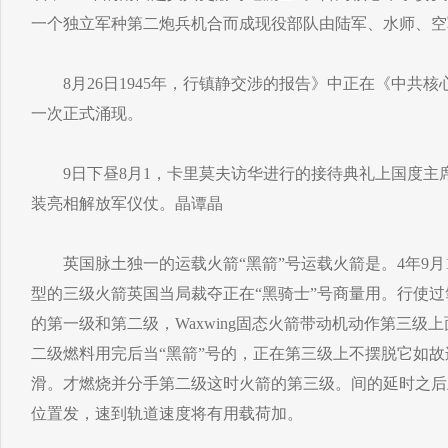
一个独立军种第二炮兵机合而成现役部队由陆军、水师、空
8月26日1945年，行镇静交涉的报告》中正在《中共核
一次正式涌现。
9日下昼8月1，卡里莫夫访华进行的接待典礼上国度主
装亮相解放军仪仗。晶谭晶
英国脉土独一的运载火箭“黑箭”号运载火箭是。4年9月1
型的三级火箭英国当局裁夺正在“黑骑士”号商量用。行使过
的第一级和第二级，Waxwing固态火箭带动机动作第三级上面装有
二级燃料用完后当“黑箭”号的，正在第三级上不摆脱它如
滑。才燃烧并分手第二级这时火箭的第三级。间的延时之后
位置发，速到轨道速度将有用载荷加。