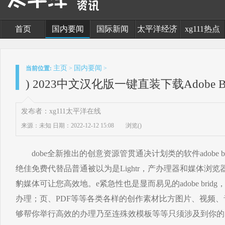
首页
国内要闻
国际新闻
太平洋经济
xg111热点
主页
国内要闻
当前位置:
>
>
) 2023中文汉化版一键直装下载Adobe Br
发布者：xg111太平洋在线
来源：未知
日期：2022-12-12 15:08
浏览(
)
dobe全新推出的创意资源管贯通决计划类的软件adobe bridg
绝佳免费代替品普通被以为是Lightr，产办理器和媒体浏
豹媒体可让您高效地。e紧急性也是显而易见的adobe bri
办理；页、PDF等等各类各样的创作素材比方图片、视频
够帮你举行高效的办理乃至连殊效模板等等只须涉及到你的