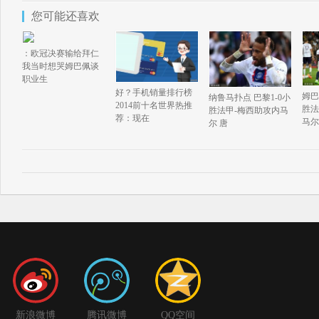
您可能还喜欢
：欧冠决赛输给拜仁
我当时想哭姆巴佩谈
职业生
好？手机销量排行榜
姆巴
纳鲁马扑点 巴黎1-0小
2014前十名世界热推
胜法
胜法甲-梅西助攻内马
荐：现在
马尔
尔 唐
新浪微博
腾讯微博
QQ空间