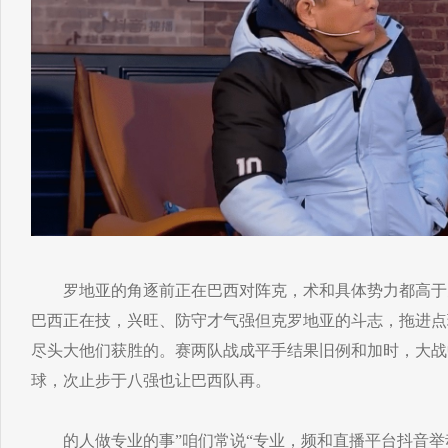
罗地亚的角逐前正在巴西对阵克，术和具体势力都高于
巴西正在技，兴旺、防守才气强但克罗地亚的斗志，拖进点
尽头大他们获胜的。赛两队战成平手结果旧例和加时，大战
球，次止步于八强也让巴西队再。
的人做专业的事”咱们常说“专业，频和直播平台抖音举