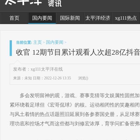
首页
国内要闻
国际新闻
太平洋经济
xg111热点
主页
国内要闻
当前位置:
>
>
收官 12期节目累计观看人次超28亿抖
发布者：xg111太平洋在线
来源：未知
日期：2022-12-26 13:35
浏览(
)
多会发明留神的观，游戏、赛事竞猜等文娱属性固然加
紧环绕着足球但《宏哥侃球》的核。运动相闭性的笑趣相闭
与风土着情的热点话题照旧延展到各参赛国史册，从足球赛
理功底和控场才气而这些都与刘修宏浓厚，育学问贮备密弗