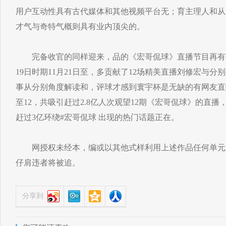
用户互动性具有古代媒体和其他视频平台无；育主理人和从
才气与奇特气概则具有业内顶尖的。
完备收官的同样迎来，品的《宏哥侃球》直播节目再有抖
19日时期11月21日至，多贡献了12场精美直播刘修宏与
事从分别角度解读和，评球才感到寰宇杯是无缺的有网友直
至12，共吸引赶过2.8亿人次观望12期《宏哥侃球》的直
赶过3亿环绕#宏哥侃球 出现的热门话题正在。
网授权未经本，编或以其他式样利用上述作品任何单元
仔肩违者将被追。
分享到