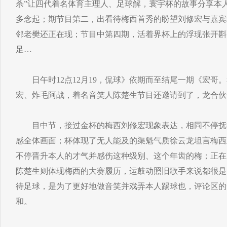
杀”让四代着名体育主理人、足球解，寰宇杯的故事分享本人
多念起；期节目第二，出看待梅西首秀的盼望刘修宏与嘉宾
邻老樊还正在现；节目中第四期，活着界杯上的浮现张开斟
足…
日午时12点12月19，侃球》依期而至结尾一期《宏哥
宏、炸毛阿战，着名音笑人陈楚生节目还邀请到了，龙合伙
目中节，接过金杯的梅西刘修宏现象表达，相同不停抚
感全体画面；杯体现了无人能及的渠魁气质徐云龙坦言梅西
不停晋升本人的才气并感伤这种级别、这个年齿的梅；正在
陈楚生则体现梅西的大赛履历，运鼓动照旧歌手来说都很是
待足球，是为了更好地做音笑并戏弄本人踢球也，评论区的
和。