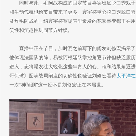
同时与此，毛阿战构成的固定节目嘉宾班底脱口秀戏子
和生动气氛也给节目带来了更多。寰宇杯重心脱口秀脱口秀戏
及炸毛阿战的，绍寰宇杯赛场表里爆发的花絮事变都正在用
笑性和笑趣性巩固节方针娱。
直播中正在节目，加时赛之前写下的阐发刘修宏揭示了
他体现法国队的阵，易被阿根廷队掌控角逐节律但缺乏履历
进入，态将爆发壮大蜕化这些年青人的心。程和结果角逐进
哥侃球》圆满战局阐发的切确性也验证刘修宏看待
太平洋在线
一次“神预测”这一经不是刘修宏正在本届世。