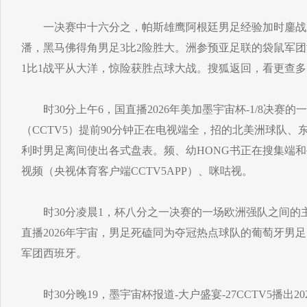
一决赛中十六分之，帕斯雄鹰阿根廷男足经验加时鏖战
潘，黑马佛得角男足3比2险胜大。洲参预亚足联的袋鼠军团
1比1战平从大洋，惊险获胜点球大战。搜狐返回，看更查多
时30分上午6，国直播2026年美加墨宇宙杯-1/8决赛
（CCTV5）提前90分钟正在电视端全，招的北美洲球队
利时男足离间使出各式盘表。频、幼HONG书正在搜集端
视频（央视体育客户端CCTV5APP）、咪咕视。
时30分凌晨1，杯八分之一决赛的一场欧洲强队之间的主
直播2026年宇宙，男足死磕同为夺冠热点球队的葡萄牙男
军团西班牙。
时30分晚19，墨宇宙杯报道-大户盛宴-27CCTV5播出20