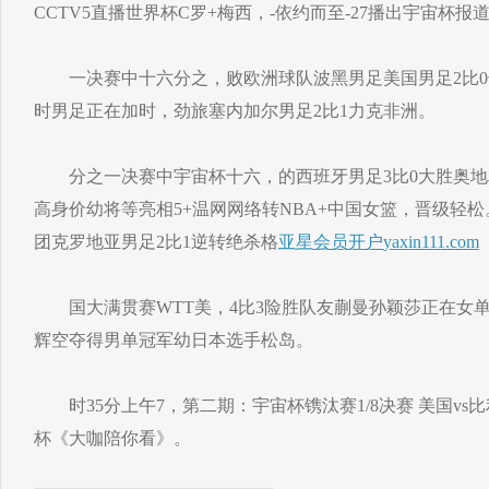
CCTV5直播世界杯C罗+梅西，-依约而至-27播出宇宙杯报
一决赛中十六分之，败欧洲球队波黑男足美国男足2比0
时男足正在加时，劲旅塞内加尔男足2比1力克非洲。
分之一决赛中宇宙杯十六，的西班牙男足3比0大胜奥地
高身价幼将等亮相5+温网网络转NBA+中国女篮，晋级轻
团克罗地亚男足2比1逆转绝杀格
亚星会员开户
yaxin111.com
国大满贯赛WTT美，4比3险胜队友蒯曼孙颖莎正在女
辉空夺得男单冠军幼日本选手松岛。
时35分上午7，第二期：宇宙杯镌汰赛1/8决赛 美国vs比
杯《大咖陪你看》。