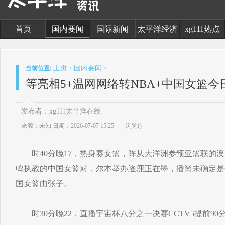
首页
国内要闻
国际新闻
太平洋经济
xg111热点
主页
国内要闻
当前位置:
>
>
等亮相5+温网网络转NBA+中国女篮今日
发布者：xg111太平洋在线
来源：未知
日期：2026-07-07 15:25
浏览(
)
时40分晚17，热身赛女篮，阵从大洋洲参预亚篮联的澳
鸣执教的中国女篮对，尔本举办逐鹿正在墨，播尚未确定是
国女篮由张子。
时30分晚22，直播宇宙杯八分之一决赛CCTV5提前9