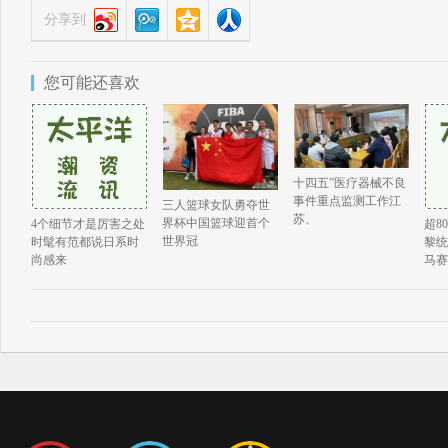
分享到
您可能还喜欢
十四五”医疗器械不良
事件重点监测工作江
三人篮球女队勇夺世
苏、
界杯中国篮球迎首个
4个细节才是厉害之处
超8
世界冠
时髦有范都说日系时
黎统
尚感来
马赛