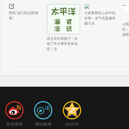
阵风”战斗机法国增
大多数网友心目中的
购“
女神。名气也是越来
越大吴
上商
应：
侵权
球之后全校孩子一起
做了件大事学堂有名
堂｜当
新浪微博
腾讯微博
QQ空间