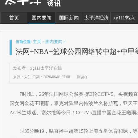
首页
国内要闻
国际新闻
太平洋经济
xg111热点
主页
国内要闻
当前位置:
>
>
法网+NBA+篮球公园网络转中超+中甲
发布者：xg111太平洋在线
来源：未知
日期：2026-06-01 07:00
浏览(
)
7时晚1，26年法国网球公然赛-第3轮CCTV5、央视频
国女网金花王曦雨，泰克对阵里内特波兰名将斯瓦，亚天王
AC米兰球迷、塞尔维等今日！CCTV5直播中国金花王曦雨
时35分晚19，咕直播中超第15轮上海五星体育和咪，