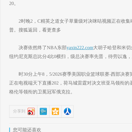
20。
2时晚2，C精英之道女子草量级对决咪咕视频正在收集端
普。搜狐返回，看更查多
决赛依然终了NBA东部
yaxin222.com
大胡子哈登和米切
纽约尼克斯总比分4比0横扫，级总决赛率先晋，待劳以逸
时30分上午8，5/2026赛季美国职业篮球联赛-西部决赛
正在电视端天下直播202，荷马城雷霆对决文班亚马领衔的
格伦等领衔的卫冕冠军俄克拉。
分享到
您可能还喜欢