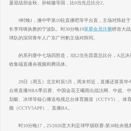
厦迎战胡金秋、孙铭徽等国，比0当先总比分2。
9时晚1，播中甲第10轮直播吧等平台直，主场对阵处于
长李玮锋执教的宁波队。时30分晚19
亚星会员注册
榜首大战
球队的深圳青年人广东广州豹主场对阵同。
的系列赛中七场四胜造，3比2当先雷霆总比分，A总决
收集端直播央视频和腾讯体。
29日（周五）北京时辰5月，周末邻近，直播还算英华
台将直播NBA季后赛、中国金花王曦雨出战法网、中超、
划艇、冰球等核心播送电视总台体育频道（CCTV5）、体育
频（CCTV5APP）、直播BA。
时10分晚17，25/2026意大利足球甲级联赛-第38轮央视