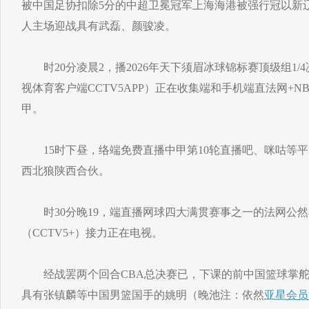
被中国足协扣除5分的中超卫冕冠军上海海港被强行冠以新
人主场迎战具有武磊、颜骏凌。
时20分凌晨2，播2026年天下须眉冰球锦标赛顶级组1/
视体育客户端CCTV5APP）正在收集端和手机端直法网+N
甲。
15时下昼，络端免费直播中甲第10轮直播吧、咪咕等平
西北狼陕西合伙。
时30分晚19，端直播网球四大满贯赛事之一的法网公然
（CCTV5+）接力正在电视。
经战罢两个回合CBA总决赛已，下课的前中国篮球掌舵
具有张镇麟等中国男篮国手的姚明（晚池注：依然
亚星会员