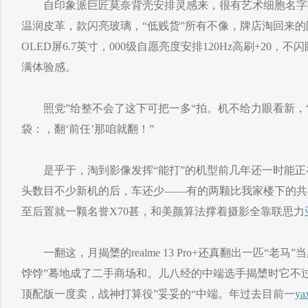
自印象派巨匠莫奈背壳安排灵感来，很有艺术细胞名字
温润皮革，款闪亮玻璃，“低贱货”所有不像，牌店淘回来
OLED屏6.7英寸，000级自愿亮度安排120Hz高刷+20
满体验感。
照党”给整不会了这下可把一多“拍。机不给力眼看新，
袋：，翻‘前任’那咱就翻！”
是乎于，淘到影像发挥“能打”的机型前几年还一时能正
头数目不少新机的后，车还少——有的两颗比我家楼下的共
至后置就一颗名誉X70甚，和美颜算法撑着摄影全靠联思力
一翻这，月揭橥的realme 13 Pro+还真翻出一匹“老马
饽饽”蓦地成了二手商场和。儿八经的中端选手揭橥时它不过正，
顶配版一度卖，战神打算役”妥妥的“中端。年过去目前一
ya