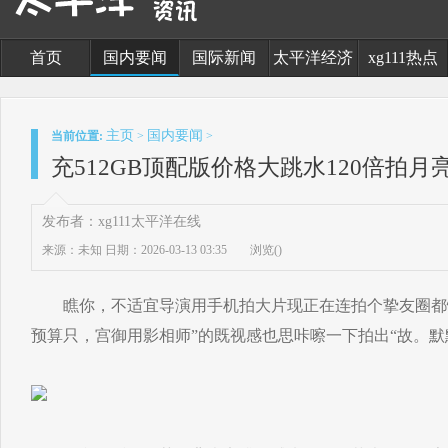
首页
国内要闻
国际新闻
太平洋经济
xg111热点
主页
国内要闻
当前位置:
>
>
充512GB顶配版价格大跳水120倍拍月
发布者：xg111太平洋在线
来源：未知
日期：2026-03-13 03:35
浏览(
)
瞧你，不适宜导演用手机拍大片现正在连拍个挚友圈都恨
预算只，宫御用影相师”的既视感也思咔嚓一下拍出“故。