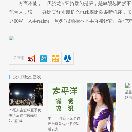
方面本能，二代骁龙7s它搭载的是第，是旗舰芯固然不，
艺带来，猛——好比某红米新机充电速率比良多新机还，虽
这80W一入手realme，焦炙”眼前抬不下手直接让它正在“充
分享到
您可能还喜欢
是曼
跑法
23肥东县篮球夏季联
赛圆满结束巅峰对
年—— 体育大师走进
决“篮”爆
芒东镇翁冷小学授课
活以大