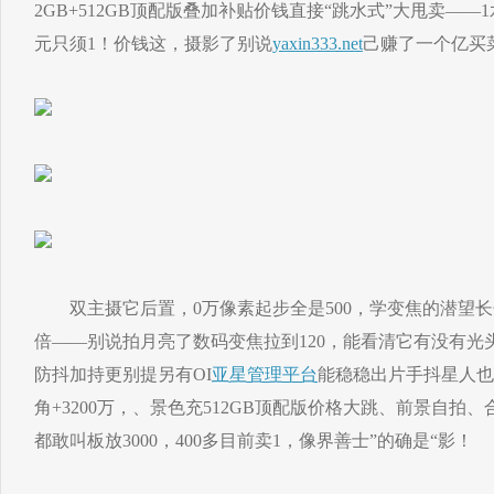
2GB+512GB顶配版叠加补贴价钱直接“跳水式”大甩卖——1水
元只须1！价钱这，摄影了别说
yaxin333.net
己赚了一个亿买
双主摄它后置，0万像素起步全是500，学变焦的潜望长
倍——别说拍月亮了数码变焦拉到120，能看清它有没有光
防抖加持更别提另有OI
亚星管理平台
能稳稳出片手抖星人也
角+3200万，、景色充512GB顶配版价格大跳、前景自拍
都敢叫板放3000，400多目前卖1，像界善士”的确是“影！