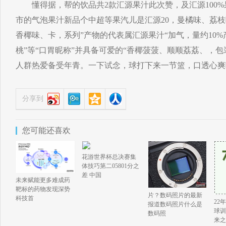
懂得据，帮的饮品共2款汇源果汁此次赞，及汇源100%
市的气泡果汁新品个中超等果汽儿是汇源20，曼橘味、荔
香椰味、卡，系列”产物的代表属汇源果汁“加气，量约10
桃”等“口胃昵称”并具备可爱的“香椰菠菠、顺顺荔荔、，
人群热爱备受年青。一下试念，球打下来一节篮，口透心爽
分享到
您可能还喜欢
花游世界杯总决赛集
体技巧第二05801分之
差 中国
未来赋能更多难成药
靶标的药物发现深势
片？数码照片的最新
科技首
22
报道数码照片什么是
球训
数码照
来之