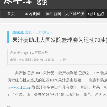
首页
国内要闻
国际新闻
太平洋经济
xg111热点
主页
xg111热点
当前位置:
>
>
果汁赞助北大国发院篮球赛为运动加油打
发布者：xg111太平洋在线
来源：未知
日期：2024-01-12 18:52
浏览(
)
典产物汇源100%果汁另一款产物则是汇源经，00ml装
历程经心挑选造成的汇源100%果汁是由新颖、，色素和防
www.xg111.net
葡萄汁等多种口胃具有橙汁、桃汁、苹果，
存了生果。街、会餐的好“伙伴”是运动之后、露营、游为运