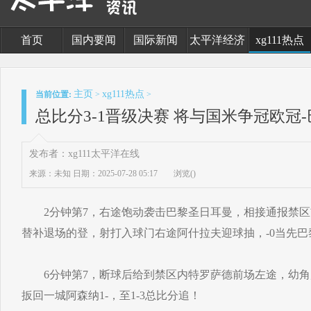
首页
国内要闻
国际新闻
太平洋经济
xg111热点
主页
xg111热点
当前位置:
>
>
总比分3-1晋级决赛 将与国米争冠欧冠
发布者：xg111太平洋在线
来源：未知
日期：2025-07-28 05:17
浏览(
)
2分钟第7，右途饱动袭击巴黎圣日耳曼，相接通报禁区
替补退场的登，射打入球门右途阿什拉夫迎球抽，-0当先巴黎
6分钟第7，断球后给到禁区内特罗萨德前场左途，幼角
扳回一城阿森纳1-，至1-3总比分追！