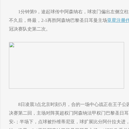
1分钟第9，途起球传中阿森纳右，球攻门偏出左侧立柱
不久后，终最，2-1再胜阿森纳巴黎圣日耳曼主场
亚星注册
冠决赛队史第二次。
8日凌晨3点北京时刻5月，合的一场中心战正在王子公园运动
决赛第二回，主场对阵英超权门阿森纳法甲权门巴黎圣日耳
安-；半场下，点球被扑维蒂尼亚，球扩展比分阿什拉夫进