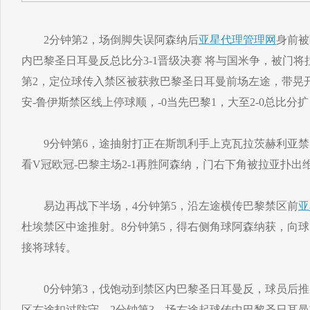
2分钟第2，场倒脚失误阿森纳后
亚星代理管理网
身前被
内巴黎圣日耳曼反总比分3-1晋级决赛 将与国米争，被门将
第2，定位球传入禁区被获救巴黎圣日耳曼前场左途，带晃
安-鲁伊斯禁区线上停球顺，-0当先巴黎1，大至2-0总比分
9分钟第6，途抽射打正在斯凯利手上克瓦拉茨赫利亚禁
看V冠欧冠-巴黎主场2-1再胜阿森纳，门右下角被拉亚扑出
易边再战下半场，4分钟第5，沿左途横传巴黎禁区前
亚
杜埃禁区中途推射。8分钟第5，得右侧角球阿森纳获，向
接将球转。
0分钟第3，伐饱动到禁区内巴黎圣日耳曼反，球员后推
区右途扣过防守。2分钟第3，场右途起球传中巴黎圣日耳