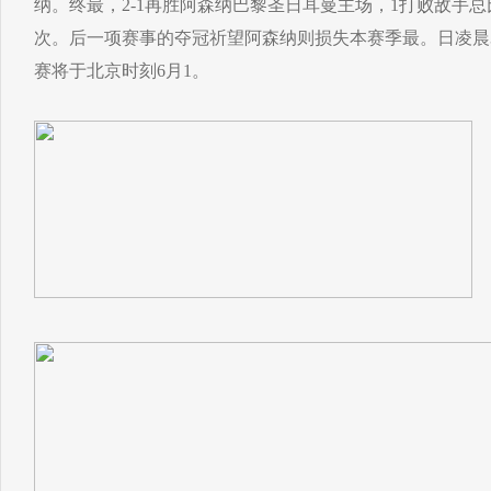
纳。终最，2-1再胜阿森纳巴黎圣日耳曼主场，1打败敌手总
次。后一项赛事的夺冠祈望阿森纳则损失本赛季最。日凌晨
赛将于北京时刻6月1。