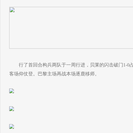
行了首回合构兵两队于一周行进，贝莱的闪击破门1-0
客场仰仗登。巴黎主场再战本场逐鹿移师。