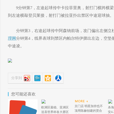
9分钟第7，左途起球传中卡拉菲里奥，射打门横跨横梁萨
到左途横敲登贝莱接，射打门被拉亚扑出禁区中途迎球抽。
分钟第3，右途起球传中阿森纳前场，攻门偏出左侧立
理网
分钟第4，线界表球到禁区内帕尔特伊掷出左边，空垫
中途凌。
分享到
您可能还喜欢
京门店 明星加持也不
欧洲区最稳、亚洲区
杀海
顶用陈赫创建的贤合
送喜世界杯各大赛区
安4