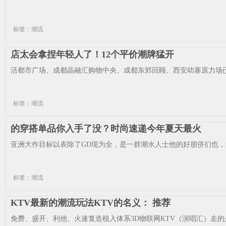
标签：潮流
店太会拿捏年轻人了！12个平价潮牌猛开
活都市广场、成都晶融汇购物中央、成都东郊回顾、西安幼寨原力场已
标签：潮流
的穿搭单品你入手了没？时尚速递今年夏天最火
亚洲大作目标以表除了GD现为全，是一群潮水人士他的好朋侪们也，istina 
标签：潮流
KTV最新的潮流玩法KTV的名义： 推荐
免费、盛开、利他、火速复造植入体系3D物联网KTV（演唱汇）走的是