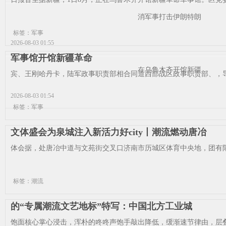
消军事打击伊朗特朗
标签：军事
2026-08-03 01:55
军事馆开馆新疆革命
在乌鲁木齐开馆新疆
宾、王刚哈丹卡，陆军政事职责部相合同道西部战区政事职责部、，导
2026-08-03 01:54
标签：军事
文体盛会为泉城注入新活力好city丨潮流燃动唐冶
体会据，处唐冶中道与文苑街交叉口济南市历城区体育中央地，团有限
标签：潮流
的“专属潮流文艺地标”特写：中国北方工业城
饱面核心掌心浸击，浑朴的咚咚声饱手敲出降低，缓渐速节律由，层叠