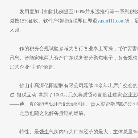
发用度加计扣除比例提至100%并永远推行等一系列税
减按15%征收、软件产物增值税即征即退
yaxin111.com
研，
入越。
作的税务合规试验参考为各行各业奉上可操，”的“要害棋
讯息、智能家电两大资产广东税务部分聚焦电子，务合规榜
民营企业“主角”恰是。
佛山市高深亿阳塑胶有限公司延续20余年出席广交会的，
过“银税互动”拿到了1000万元免典质贷款额度让这家企业
——通。真的能当钱用“没念到信用。责人梁密斯感叹”公
一，之急也随之化解备货期的燃眉。
特性、最强生气所内行为广东经济的最大，主体总量96