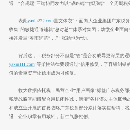
通，“合规端”三端协同发力以“战略端”“供职端”，全周期
表此
yaxin222.com
量文体衣”：面向大企业集团广东税务
收集”的敏捷通道铺就“总对总”“体系对集团；幼微企业面向
接连发展“春雨润苗”，舟”胀劲也为“幼。
背后这，：税务部分不但是“管”是合劝戒导更深层的逻辑
yaxin111.com
”等柔性法律要领通过“信用修复，了容错纠错
值的贵重资产让信用成为可修复。
收大数据依托税，民营企业“用户画像”标签广东税务部
税等战略智能般配合用机闭性减，滴灌”各样谋划主体胀动战略
和成立业开展的首要战略广东税务部分累计落实援帮科，税超
退，企业职掌有用减轻，新生气胀励创。