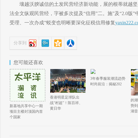
壤越沃腴诚信的土发民营经济新动能，展的根蒂就越坚
法全文纵观民营经，字被多次提及“信用”二。施”及“2.0版”
受理、一次办成”蜕变也明晰要深化征税信用修复
yaxin222.
分享到
您可能还喜欢
3年春季服装潮流趋势
时尚前沿：揭秘202
香港明星足球队出
的潮
战“村超”！陈百祥、
势到
新基地共享中心一期
黄日华
湖音
项目主楼封顶国内首
个国家