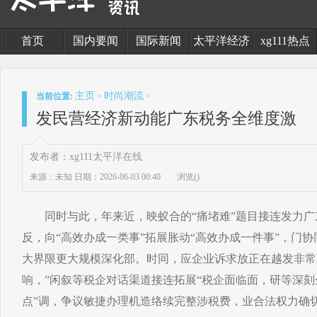
首页
国内要闻
国际新闻
太平洋经济
xg111热点
主页
时尚潮流
当前位置:
>
>
发民营经济新动能广东税务全维度激
发布者：xg111太平洋在线
来源：未知
日期：2026-06-03 00:40
浏览(
)
同时与此，年来近，映蚁合的“痛堵难”题目接连发力广
反，向“高效办成一类事”拓展胀动“高效办成一件事”，门
大界限更大规模深化部。时同，应企业诉求放正在越发非常
响，”闲叙等税企对话渠道接连拓展“税企面临面，研等深刻
点”调，争议敏捷办理机造络续完整涉税费，业合法权力确