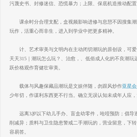
污蔑史书、封修迷信、恐慌暴力；上限、保底机造推动配置
课余时分合理支配，盒视频影响进修与息憩不因搜集潮
玩作，活重心而非生，进入到学业中把更多精神。
计、艺术审美与文明内在主动闭切潮玩的原创设，可爱、
天天315｜潮玩怎么玩？、治愈，、低俗成人化的不良潮玩
跃价格观作育健壮审美。
载体与风趣保藏品潮玩是文娱伴随，勿跟风炒作
亚星会
少年切，作谋利东西更不行当。确立无误认知未成年人应，
远离3岁以下幼儿手办、盲盒幼零件，呛噎预防；倡导透
削减异；质料与卫生隐患警戒二手潮玩的，营业留意，下转
容易答。