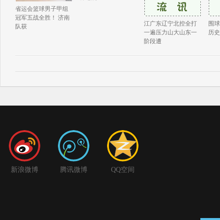
省运会篮球男子甲组
冠军五战全胜！ 济南
江广东辽宁北控全打
围球
队获
一遍压力山大山东一
历史
阶段遭
新浪微博
腾讯微博
QQ空间