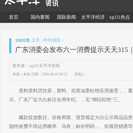
首页
国内要闻
国际新闻
太平洋经济
xg111热点
主页
时尚潮流
当前位置:
>
>
广东消委会发布六一消费提示天天315
发布者：xg111太平洋在线
来源：未知
日期：2026-06-01 06:55
浏览(
)
质料质料厉控原，塑料、劣质油墨杜绝应用接受，、重金
示、厂名厂址大白标注合用年纪、，无”潮玩拒绝“三。
藏款投放数目、价格界限、退货规定大白公示商品品类
隐性收费不得运用概率、乌有；标价明码，、饥饿营销诱导