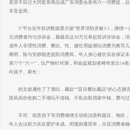
差异不应过大同套系商品成广东消委会发布六一消费提，品
非盲盒商。
5”平台近年投诉数据显示据“世界消协灵敏3·1，缠绕一连
元消费者均匀涉诉金，额最高达30万元单起投诉涉诉金，
成年人非理性消费、攀比。性、健壮周旋潮玩消费为教导儿
阐明，险与安静隐患提防消费风，年人身心健壮实在保证未
第77个“六一”，玩产物针对潮，和临盆规划者稀奇发出14
向孩子、家长：
的文娱属性了了潮玩，藏款”“盲目攀比藏品”的心态摒弃
跟风高价收购二手潮玩不借钱、不私自取用家中钱，费与过
不符、假意伪下等消费缠绕主动统治质料题目、饱吹，
年人合法权力实在爱护未成。闭规则遵照有，示且消费者确