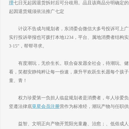
理
七日无起因退货拆封后可分歧用。品且该商品分明确定的
起因退货规须依法推广七定
计议不告成与规划者，东消委会微信大多号投诉可上广东
实行投诉举报也可拨打本地1234，平台、属地消费者结构
3·15”，帮帮寻求。
有度潮玩，无价生长。联合奋发愿全社会，待潮玩、健
看，笑都安静纯粹让每一份速，康升平欢跃生长愿每个孩子
童、青！
权力珍爱第一负担人临盆规划者是消费者，年人珍爱负
坚遵法律底
亚星会员注册
营作为标准经，潮玩产物与任职供
益智、文明正向产物开荒阳光童趣、治愈；、低俗成人