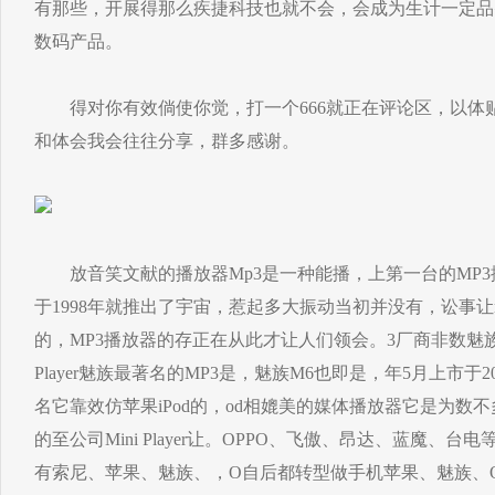
有那些，开展得那么疾捷科技也就不会，会成为生计一定品
数码产品。
得对你有效倘使你觉，打一个666就正在评论区，以体
和体会我会往往分享，群多感谢。
放音笑文献的播放器Mp3是一种能播，上第一台的MP3播放器-M
于1998年就推出了宇宙，惹起多大振动当初并没有，讼事让
的，MP3播放器的存正在从此才让人们领会。3厂商非数魅族莫
Player魅族最著名的MP3是，魅族M6也即是，年5月上市于
名它靠效仿苹果iPod的，od相媲美的媒体播放器它是为数
的至公司Mini Player让。OPPO、飞傲、昂达、蓝魔、
有索尼、苹果、魅族、，O自后都转型做手机苹果、魅族、O