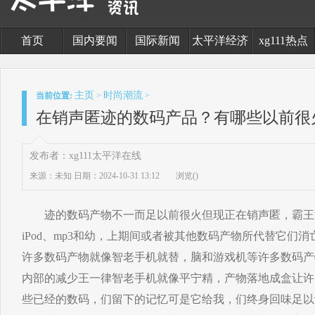
首页
国内要闻
国际新闻
太平洋经济
xg111热点
主页
时尚潮流
当前位置:
>
>
在销声匿迹的数码产品？有哪些以前很
发布者：xg111太平洋在线
来源：未知
日期：2024-10-31 13:12
浏览(
)
迹的数码产物不一而足以前很火但现正在销声匿，霸王
iPod、mp3和幼，上期间或者被其他数码产物所代替它们
许多数码产物就像智老手机就替，脑和游戏机等许多数码产
内部的减少王一律智老手机就像平宁精，产物落地成盒让许
些已经的数码，们留下的记忆可是它给我，们终身回味足以