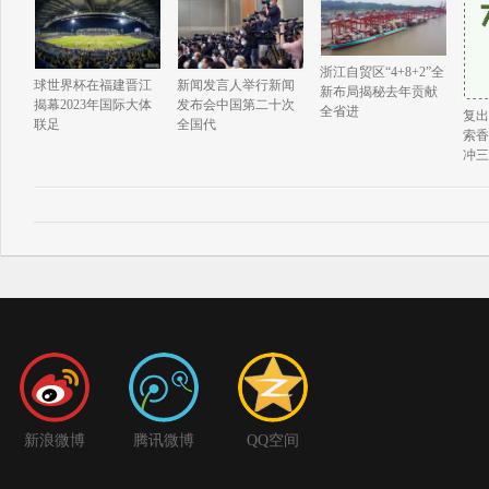
浙江自贸区“4+8+2”全
球世界杯在福建晋江
新闻发言人举行新闻
新布局揭秘去年贡献
揭幕2023年国际大体
发布会中国第二十次
全省进
复出
联足
全国代
索香
冲三
新浪微博
腾讯微博
QQ空间