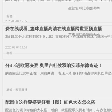
生部篮球比赛圆满举
标签：
2026-08-04 15:55
费在线观看_篮球直播高清在线直播网世亚预直播
首秀周启豪硬碰头号
3日18:30分北京时刻07月0，北】直播准时正在线播放篮球【韩国vs
2026-08-04 15:54
标签：
分4-3进欧冠决赛 奥里吉杜牧双响安菲尔德奇迹！
的首回合比武中正在一周前两边，表现3-0打败利物浦占得先机巴萨坐
标签：欧冠直播
配围巾这样穿搭更好看【图】红色大衣怎么搭
配蓝色的领巾赤色的大衣搭，感的一款搭配尽头拥有时尚，与赤色相映