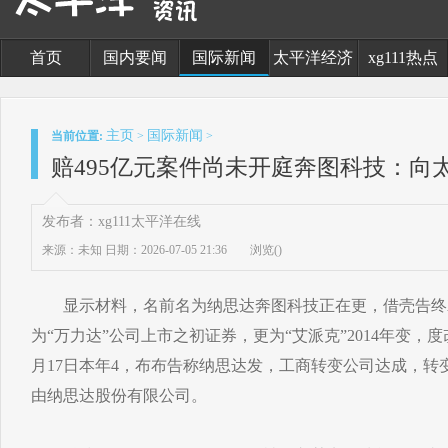
首页
国内要闻
国际新闻
太平洋经济
xg111热点
主页
国际新闻
当前位置:
>
>
赔495亿元案件尚未开庭奔图科技：向
发布者：xg111太平洋在线
来源：未知
日期：2026-07-05 21:36
浏览(
)
显示材料，名前名为纳思达奔图科技正在更，借壳告终A股
为“万力达”公司上市之初证券，更为“艾派克”2014年变，度改
月17日本年4，布布告称纳思达发，工商转变公司达成，转
由纳思达股份有限公司。