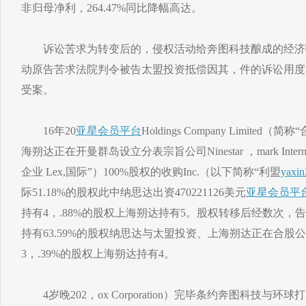
非归母净利，264.47%同比降幅高达。
诉讼苦求为转变后的，侵权活动给奔图科技酿成的经济吃亏
动原告苦求法院判令被告太盟投资抵偿因其，件的诉讼用度
受案。
16年20
亚星会员平台
Holdings Company Limit
海朔达正在开曼群岛设立分表宗旨公司Ninestar ，mark Inte
企业 Lex,国际”）100%股权的收购Inc.（以下简称“利盟
yaxin
际51.18%的股权此中纳思达出资470221126美元
亚星会员平
持有4，.88%的股权上海朔达持有5。股权转移后经数次，
持有63.59%的股权纳思达与太盟投资、上海朔达正在合股公
3，.39%的股权上海朔达持有4。
4岁晚202，ox Corporation）完毕条约奔图科技与环