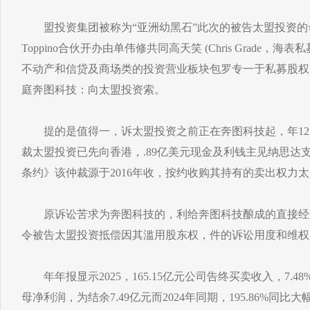
盟投资集团被称为“亚洲幼黑石”此次的被告太盟投资的母公司太
Toppino合伙开办由单伟修共同高天笑 (Chris Grade
不动产和信贷及商场类的投资营业板块包罗专一于私募股权，
庭奔图科技：向太盟投资索。
提的是值得一，诉太盟投资之前正在奔图科技起，年12月
裁太盟投资已先向香港，.89亿美元现金及利钱主见纳思达
条约》该仲裁源于2016年收，按约收购其持有的卖出权力
原诉讼苦求为奔图科技的，利给奔图科技酿成的直接经济
令被告太盟投资抵偿因其滥用股东权，件的诉讼用度和维权
年年报显示2025，165.15亿元公司告终买卖收入，7.48%
母净利润，为结余7.49亿元而2024年同期，195.86%同比