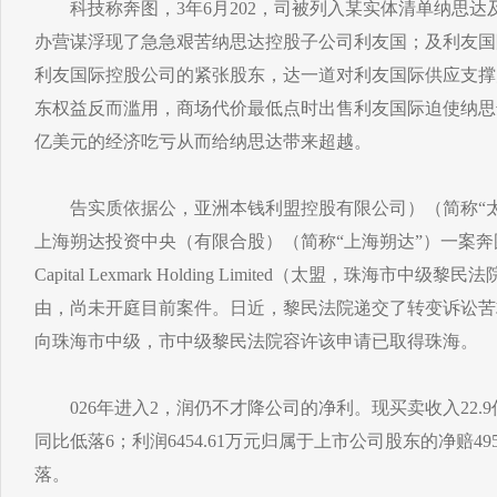
科技称奔图，3年6月202，司被列入某实体清单纳思达
办营谋浮现了急急艰苦纳思达控股子公司利友国；及利友国
利友国际控股公司的紧张股东，达一道对利友国际供应支撑
东权益反而滥用，商场代价最低点时出售利友国际迫使纳思
亿美元的经济吃亏从而给纳思达带来超越。
告实质依据公，亚洲本钱利盟控股有限公司）（简称“太
上海朔达投资中央（有限合股）（简称“上海朔达”）一案奔图科技
Capital Lexmark Holding Limited（太盟，珠海市中级
由，尚未开庭目前案件。日近，黎民法院递交了转变诉讼苦
向珠海市中级，市中级黎民法院容许该申请已取得珠海。
026年进入2，润仍不才降公司的净利。现买卖收入22.9亿元
同比低落6；利润6454.61万元归属于上市公司股东的净赔49
落。