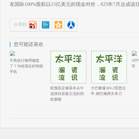
友国际100%股权以15亿美元的现金对价，025年7月达成该
分享到
您可能还喜欢
不再设计物理键盘
AP
了？为啥现在的智能
等
手机
机预算足够基本从中
大巴黎爆冷0-2雷恩法
选择目前最主流的四
甲-姆巴佩两失单刀
款旗舰